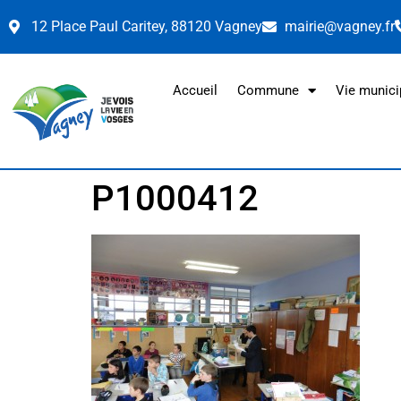
12 Place Paul Caritey, 88120 Vagney
mairie@vagney.fr
Accueil
Commune
Vie munici
P1000412