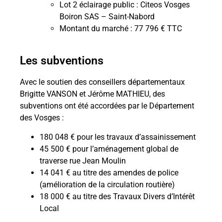
Lot 2 éclairage public : Citeos Vosges
Boiron SAS – Saint-Nabord
Montant du marché : 77 796 € TTC
Sur l’ensemble du chantier, les travaux sur les
Rue Jean Moulin, l’enrobé définitif a été posé
Rue d’Alsace, la pose d’un enrobé définitif a
été effectuée au printemps 2020 par le Conseil
réseaux d’eau et d’assainissement étaient de
dans le courant du mois de novembre par le
Les subventions
Conseil départemental
grande ampleur
départemental
Avec le soutien des conseillers départementaux
Brigitte VANSON et Jérôme MATHIEU, des
subventions ont été accordées par le Département
des Vosges :
180 048 € pour les travaux d’assainissement
45 500 € pour l’aménagement global de
traverse rue Jean Moulin
14 041 € au titre des amendes de police
(amélioration de la circulation routière)
18 000 € au titre des Travaux Divers d’Intérêt
Local