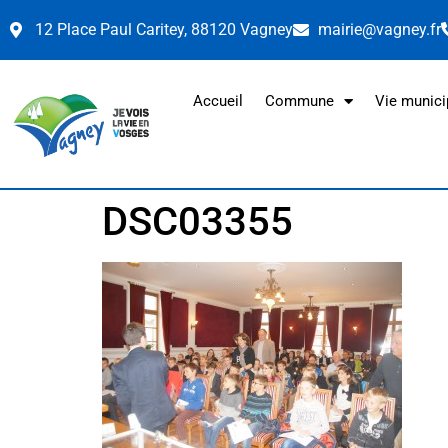
12 Place Paul Caritey, 88120 Vagney
mairie@vagney.fr
Accueil
Commune
Vie munici
DSC03355