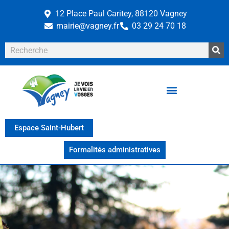
12 Place Paul Caritey, 88120 Vagney
mairie@vagney.fr
03 29 24 70 18
Espace Saint-Hubert
Formalités administratives