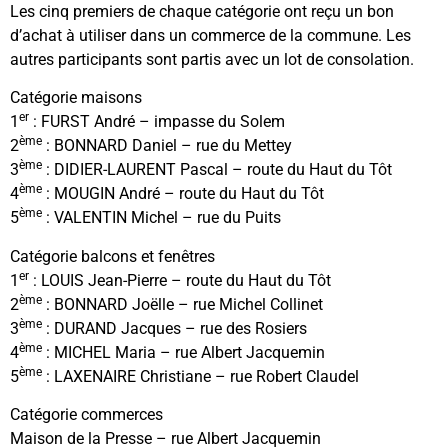
Les cinq premiers de chaque catégorie ont reçu un bon
d’achat à utiliser dans un commerce de la commune. Les
autres participants sont partis avec un lot de consolation.
Catégorie maisons
er
1
: FURST André – impasse du Solem
ème
2
: BONNARD Daniel – rue du Mettey
ème
3
: DIDIER-LAURENT Pascal – route du Haut du Tôt
ème
4
: MOUGIN André – route du Haut du Tôt
ème
5
: VALENTIN Michel – rue du Puits
Catégorie balcons et fenêtres
er
1
: LOUIS Jean-Pierre – route du Haut du Tôt
ème
2
: BONNARD Joëlle – rue Michel Collinet
ème
3
: DURAND Jacques – rue des Rosiers
ème
4
: MICHEL Maria – rue Albert Jacquemin
ème
5
: LAXENAIRE Christiane – rue Robert Claudel
Catégorie commerces
Maison de la Presse – rue Albert Jacquemin